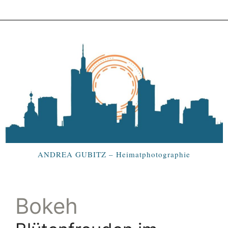
ANDREA GUBITZ – Heimatphotographie
Bokeh