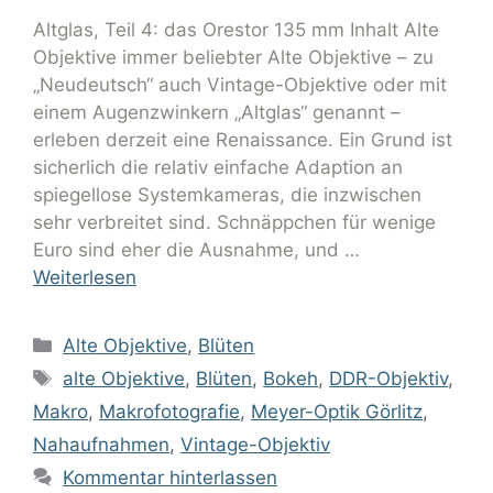
Altglas, Teil 4: das Orestor 135 mm Inhalt Alte
Objektive immer beliebter Alte Objektive – zu
„Neudeutsch“ auch Vintage-Objektive oder mit
einem Augenzwinkern „Altglas“ genannt –
erleben derzeit eine Renaissance. Ein Grund ist
sicherlich die relativ einfache Adaption an
spiegellose Systemkameras, die inzwischen
sehr verbreitet sind. Schnäppchen für wenige
Euro sind eher die Ausnahme, und …
Weiterlesen
Alte Objektive
,
Blüten
alte Objektive
,
Blüten
,
Bokeh
,
DDR-Objektiv
,
Makro
,
Makrofotografie
,
Meyer-Optik Görlitz
,
Nahaufnahmen
,
Vintage-Objektiv
Kommentar hinterlassen