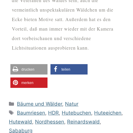
die Veteranen des Waldes sein; auch die
vermeintlich unspektakulären Wäldchen um die
Ecke bieten Motive satt. Außerdem hat es den
Vorteil, daß man immer wieder mit der Kamera
dort vorbeischauen und verschiedene
Lichtsituationen ausprobieren kann.
drucken
teilen
merken
Bäume und Wälder
,
Natur
Baumriesen
,
HDR
,
Hutebuchen
,
Huteeichen
,
Hutewald
,
Nordhessen
,
Reinardswald
,
Sababurg