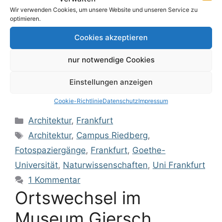
Otto-Stern-Zentrum Die Goethe-Universität in
Wir verwenden Cookies, um unsere Website und unseren Service zu
Frankfurt am Main hat eine Fülle von
optimieren.
architektonisch bemerkenswerten Gebäuden zu
Cookies akzeptieren
bieten. Zuerst denkt man hier natürlich an den
berühmten Poezlig-Bau auf dem Campus
nur notwendige Cookies
Westend. Wer aber moderne Architektur in
seiner Vielfalt auf engem Raum betrachten …
Einstellungen anzeigen
Weiterlesen
Cookie-Richtlinie
Datenschutz
Impressum
Architektur
,
Frankfurt
Architektur
,
Campus Riedberg
,
Fotospaziergänge
,
Frankfurt
,
Goethe-
Universität
,
Naturwissenschaften
,
Uni Frankfurt
1 Kommentar
Ortswechsel im
Museum Giersch