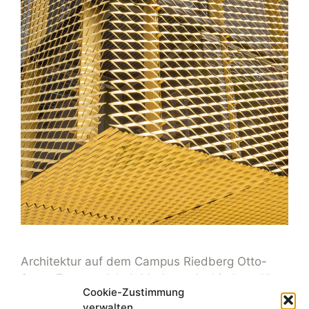
Architektur auf dem Campus Riedberg Otto-
Stern-Zentrum Inhalt Moderne Architektur: Klar,
Cookie-Zustimmung
sachlich, vielfältig FIAS, International House,
verwalten