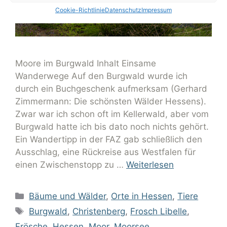
Cookie-Richtlinie
Datenschutz
Impressum
Moore im Burgwald Inhalt Einsame
Wanderwege Auf den Burgwald wurde ich
durch ein Buchgeschenk aufmerksam (Gerhard
Zimmermann: Die schönsten Wälder Hessens).
Zwar war ich schon oft im Kellerwald, aber vom
Burgwald hatte ich bis dato noch nichts gehört.
Ein Wandertipp in der FAZ gab schließlich den
Ausschlag, eine Rückreise aus Westfalen für
einen Zwischenstopp zu …
Weiterlesen
Bäume und Wälder
,
Orte in Hessen
,
Tiere
Burgwald
,
Christenberg
,
Frosch Libelle
,
Frösche
,
Hessen
,
Moor
,
Moorsee
,