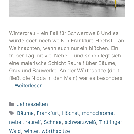
Wintergrau – ein Fall für Schwarzweiß Und es
wurde doch noch weiß in Frankfurt-Höchst – an
Weihnachten, wenn auch nur ein bißchen. Ein
trüber Tag mit viel Nebel – und schon legt sich
eine malerische Schicht Raureif über Bäume,
Gras und Bauwerke. An der Wörthspitze (dort
fließt die Nidda in den Main) war es besonders
…
Weiterlesen
Jahreszeiten
Bäume
,
Frankfurt
,
Höchst
,
monochrome
,
nebel
,
raureif
,
Schnee
,
schwarzweiß
,
Thüringer
Wald
,
winter
,
wörthspitze